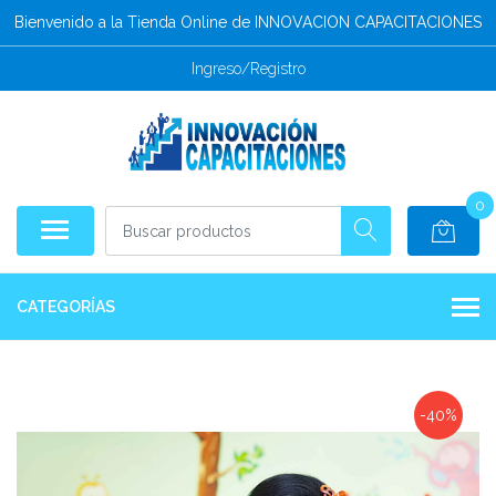
Bienvenido a la Tienda Online de INNOVACION CAPACITACIONES
Ingreso/Registro
0
CATEGORÍAS
-40%