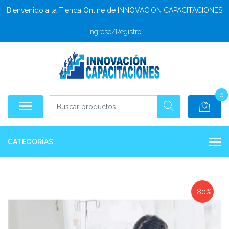
Bienvenido a la Tienda Online de INNOVACION CAPACITACIONES
Ingreso/Registro
0
CATEGORÍAS
-80%