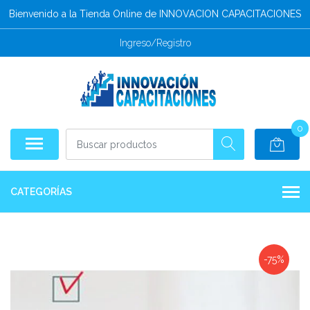
Bienvenido a la Tienda Online de INNOVACION CAPACITACIONES
Ingreso/Registro
0
CATEGORÍAS
-75%