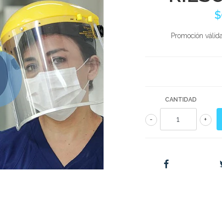
$
Promoción válid
CANTIDAD
-
+