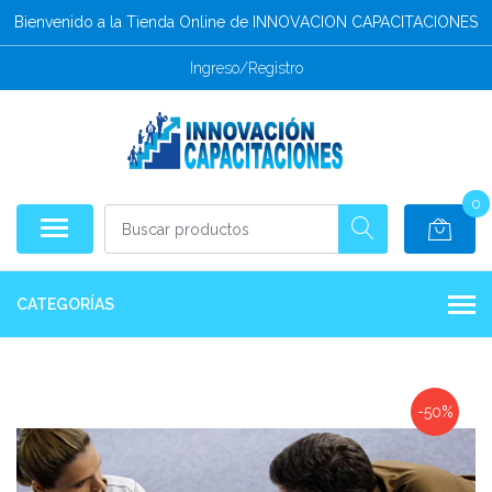
Bienvenido a la Tienda Online de INNOVACION CAPACITACIONES
Ingreso/Registro
0
CATEGORÍAS
-50%