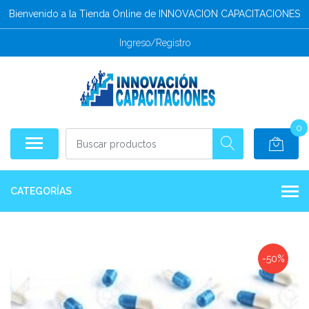
Bienvenido a la Tienda Online de INNOVACION CAPACITACIONES
Ingreso/Registro
0
CATEGORÍAS
-50%