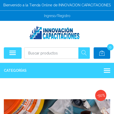
Bienvenido a la Tienda Online de INNOVACION CAPACITACIONES
Ingreso/Registro
0
CATEGORÍAS
-50%